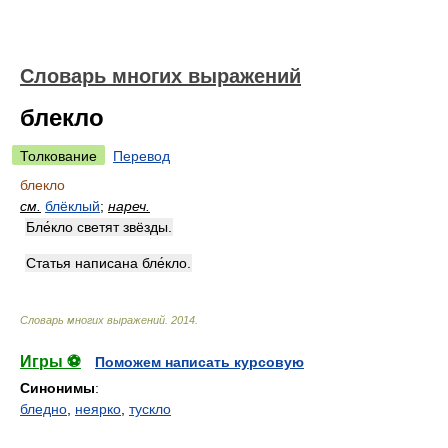
Словарь многих выражений
блекло
Толкование
Перевод
блекло
см.
блёклый
;
нареч.
Бле́кло светят звёзды.
Статья написана бле́кло.
Словарь многих выражений
.
2014
.
Игры ⚽
Поможем написать курсовую
Синонимы
:
бледно
,
неярко
,
тускло